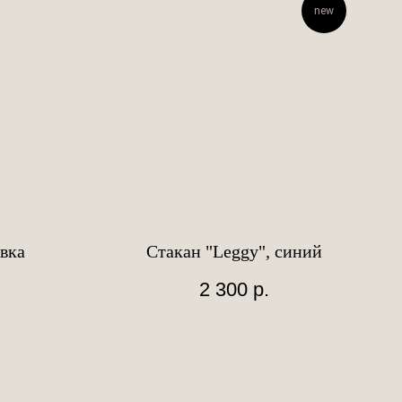
new
вка
Стакан "Leggy", синий
2 300
р.