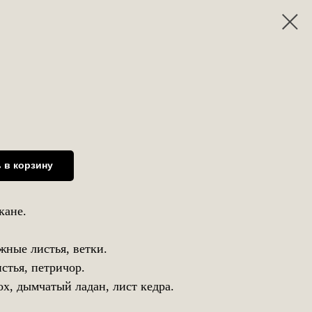
 в корзину
кане.
жные листья, ветки.
стья, петричор.
х, дымчатый ладан, лист кедра.