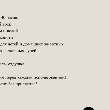
-40 часов.
й воск
м и водой
 копоти
н для детей и домашних животных
ых солнечных лучей
иль, отдушка.
 мм перед каждым использованием!
ечу без присмотра!