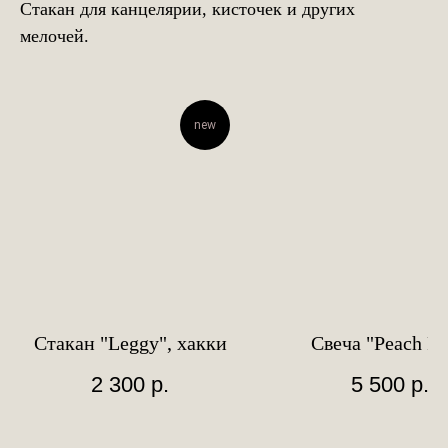
Стакан для канцелярии, кисточек и других
мелочей.
new
Стакан "Leggy", хакки
Свеча "Peach Pu
2 300
р.
5 500
р.