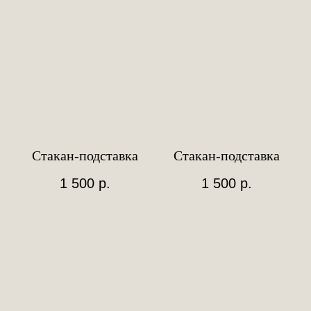
Стакан-подставка
Стакан-подставка
1 500
р.
1 500
р.