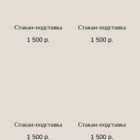
Стакан-подставка
Стакан-подставка
1 500
р.
1 500
р.
Стакан-подставка
Стакан-подставка
1 500
р.
1 500
р.