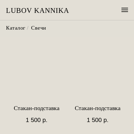
LUBOV KANNIKA
Каталог
/
Свечи
Стакан-подставка
Стакан-подставка
1 500
р.
1 500
р.