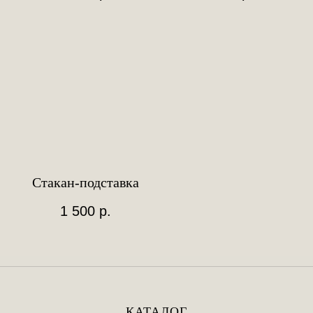
Стакан-подставка
1 500
р.
КАТАЛОГ