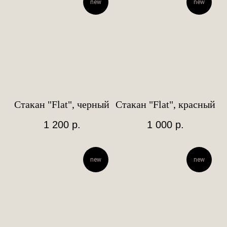
new
new
Стакан "Flat", черный
Стакан "Flat", красный
1 200
р.
1 000
р.
new
new