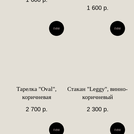
1 600
р.
new
new
Тарелка "Oval",
Стакан "Leggy", винно-
коричневая
коричневый
2 700
р.
2 300
р.
new
new