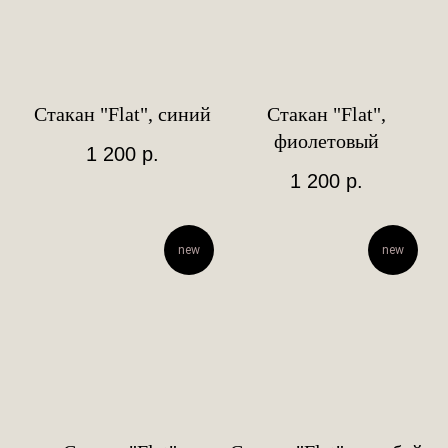
Стакан "Flat", синий
Стакан "Flat",
фиолетовый
1 200
р.
1 200
р.
new
new