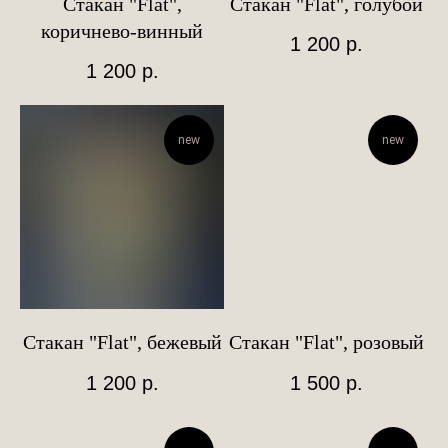
Стакан "Flat",
Стакан "Flat", голубой
коричнево-винный
1 200
р.
1 200
р.
new
new
Стакан "Flat", бежевый
Стакан "Flat", розовый
1 200
р.
1 500
р.