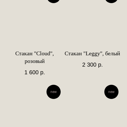
Стакан "Cloud",
Стакан "Leggy", белый
розовый
2 300
р.
1 600
р.
new
new