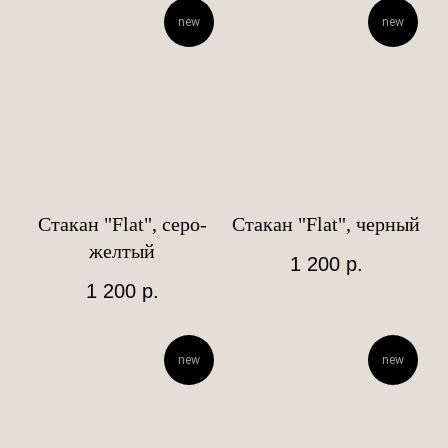
new
new
Стакан "Flat", серо-
Стакан "Flat", черный
желтый
1 200
р.
1 200
р.
new
new