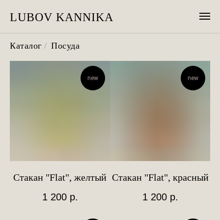
LUBOV KANNIKA
Каталог
/
Посуда
new
new
Стакан "Flat", желтый
Стакан "Flat", красный
1 200
р.
1 200
р.